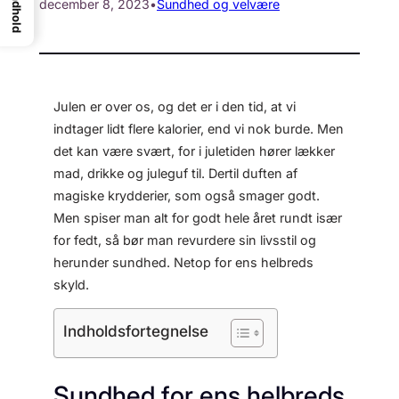
Indhold
december 8, 2023
•
Sundhed og velvære
Julen er over os, og det er i den tid, at vi
indtager lidt flere kalorier, end vi nok burde. Men
det kan være svært, for i juletiden hører lækker
mad, drikke og juleguf til. Dertil duften af
magiske krydderier, som også smager godt.
Men spiser man alt for godt hele året rundt især
for fedt, så bør man revurdere sin livsstil og
herunder sundhed. Netop for ens helbreds
skyld.
Indholdsfortegnelse
Sundhed for ens helbreds