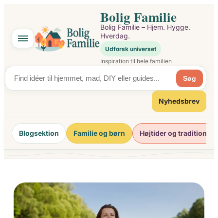
Spring
Bolig Familie
til
Bolig Familie – Hjem. Hygge.
indhold
Hverdag.
Udforsk universet
Inspiration til hele familien
Søg
Nyhedsbrev
Blogsektion
Familie og børn
Højtider og traditioner