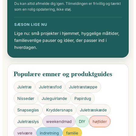
Du kan altid afmelde dig igen. Tilmeldingen er frivillig og tænkt
som en rolig opdatering, ikke støj.
SÆSON LIGE NU
Lige nu: små projekter i hjemmet, hyggelige måltider,
familievenlige pauser og idéer, der passer ind i
hverdagen.
Populære emner og produktguides
Juletræ
Juletræsfod
Juletræstæppe
Nissedør
Juleguirlande
Papirdug
Snapseglas
Kryddersnaps
Juletræskæde
Juletræslys
weekendmad
DIY
højtider
velvære
indretning
familie