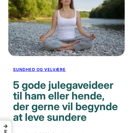
SUNDHED OG VELVÆRE
5 gode julegaveideer
til ham eller hende,
der gerne vil begynde
at leve sundere
→