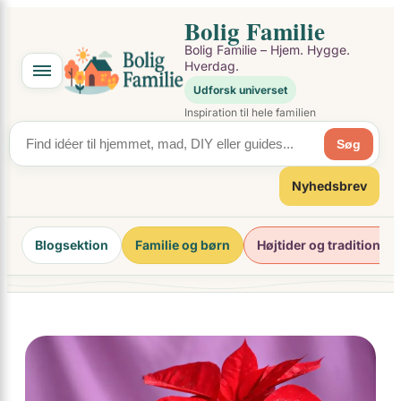
×
Spring
Bolig Familie
til
Bolig Familie – Hjem. Hygge.
indhold
Hverdag.
Udforsk universet
Inspiration til hele familien
Søg
Nyhedsbrev
Blogsektion
Familie og børn
Højtider og traditioner