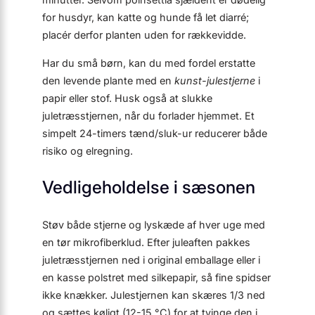
for husdyr, kan katte og hunde få let diarré;
placér derfor planten uden for rækkevidde.
Har du små børn, kan du med fordel erstatte
den levende plante med en
kunst-julestjerne
i
papir eller stof. Husk også at slukke
juletræsstjernen, når du forlader hjemmet. Et
simpelt 24-timers tænd/sluk-ur reducerer både
risiko og elregning.
Vedligeholdelse i sæsonen
Støv både stjerne og lyskæde af hver uge med
en tør mikrofiberklud. Efter juleaften pakkes
juletræsstjernen ned i original emballage eller i
en kasse polstret med silkepapir, så fine spidser
ikke knækker. Julestjernen kan skæres 1/3 ned
og sættes køligt (12-15 °C) for at tvinge den i