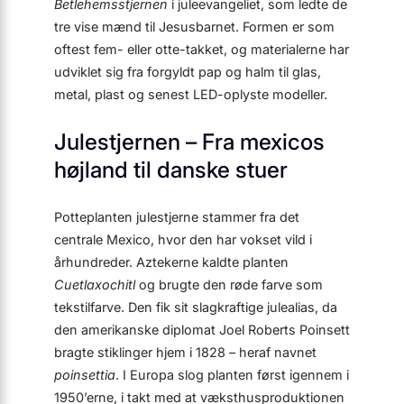
Betlehemsstjernen
i juleevangeliet, som ledte de
tre vise mænd til Jesusbarnet. Formen er som
oftest fem- eller otte-takket, og materialerne har
udviklet sig fra forgyldt pap og halm til glas,
metal, plast og senest LED-oplyste modeller.
Julestjernen – Fra mexicos
højland til danske stuer
Potteplanten julestjerne stammer fra det
centrale Mexico, hvor den har vokset vild i
århundreder. Aztekerne kaldte planten
Cuetlaxochitl
og brugte den røde farve som
tekstilfarve. Den fik sit slagkraftige julealias, da
den amerikanske diplomat Joel Roberts Poinsett
bragte stiklinger hjem i 1828 – heraf navnet
poinsettia
. I Europa slog planten først igennem i
1950’erne, i takt med at vækst­hus­produktionen