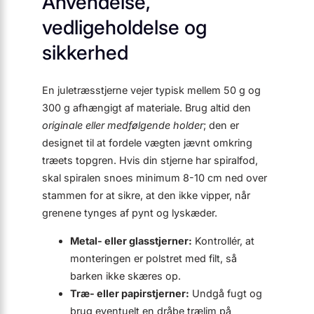
Anvendelse,
vedligeholdelse og
sikkerhed
En juletræsstjerne vejer typisk mellem 50 g og
300 g afhængigt af materiale. Brug altid den
originale eller medfølgende holder
; den er
designet til at fordele vægten jævnt omkring
træets topgren. Hvis din stjerne har spiralfod,
skal spiralen snoes minimum 8-10 cm ned over
stammen for at sikre, at den ikke vipper, når
grenene tynges af pynt og lyskæder.
Metal- eller glasstjerner:
Kontrollér, at
monteringen er polstret med filt, så
barken ikke skæres op.
Træ- eller papirstjerner:
Undgå fugt og
brug eventuelt en dråbe trælim på