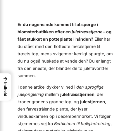
Er du nogensinde kommet til at spørge i
blomster­butikken efter en
juletræsstjerne
– og
fået stukket en potteplante i hånden?
Eller har
du stået med den flotteste metalstjerne til
træets top, mens svigermor kærligt spurgte, om
du nu også huskede at vande den? Du er langt
fra den eneste, der blander de to julefavoritter
sammen.
→
Indhold
I denne artikel dykker vi ned i
den sproglige
julejonglering
mellem
juletræsstjernen
, der
kroner granens grønne top, og
julestjernen
,
den farvestrålende plante, der lyser
vindueskarmen op i decembermørket. Vi følger
stjernernes vej fra
Bethlehem til boligindretning
,
afslører deres materialer, pleje­tricks og