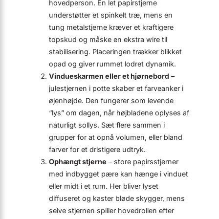
hovedperson. En let papir­stjerne
understøtter et spinkelt træ, mens en
tung metalstjerne kræver et kraftigere
topskud og måske en ekstra wire til
stabilisering. Placeringen trækker blikket
opad og giver rummet lodret dynamik.
Vindueskarmen eller et hjørnebord
–
julestjernen i potte skaber et farveanker i
øjenhøjde. Den fungerer som levende
“lys” om dagen, når højbladene oplyses af
naturligt sollys. Sæt flere sammen i
grupper for at opnå volumen, eller bland
farver for et dristigere udtryk.
Ophængt stjerne
– store papirs­stjerner
med indbygget pære kan hænge i vinduet
eller midt i et rum. Her bliver lyset
diffuseret og kaster bløde skygger, mens
selve stjernen spiller hovedrollen efter