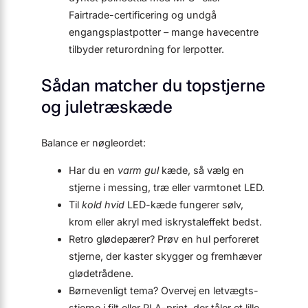
Fairtrade-certificering og undgå
engangsplastpotter – mange havecentre
tilbyder returordning for lerpotter.
Sådan matcher du topstjerne
og juletræskæde
Balance er nøgleordet:
Har du en
varm gul
kæde, så vælg en
stjerne i messing, træ eller varmtonet LED.
Til
kold hvid
LED-kæde fungerer sølv,
krom eller akryl med iskrystaleffekt bedst.
Retro glødepærer? Prøv en hul perforeret
stjerne, der kaster skygger og fremhæver
glødetrådene.
Børnevenligt tema? Overvej en letvægts-
stjerne i filt eller PLA-print, der tåler et lille