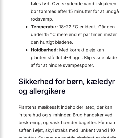
føles tørt. Overskydende vand i skjuleren
bør tømmes efter 15 minutter for at undgå
rodsvamp.
Temperatur:
18-22 °C er ideelt. Går den
under 15 °C mere end et par timer, mister
den hurtigt bladene.
Holdbarhed:
Med korrekt pleje kan
planten stå flot 4-6 uger. Klip visne blade
af for at hindre svampesporer.
Sikkerhed for børn, kæledyr
og allergikere
Plantens mælkesaft indeholder latex, der kan
irritere hud og slimhinder. Brug handsker ved
beskæring, og vask hænder bagefter. Får man
saften i øjet, skyl straks med lunkent vand i 10
minutter. Selvom poinsettia sjældent er dødelig