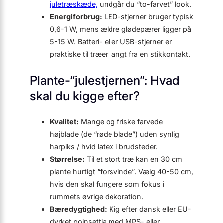
juletræskæde,
undgår du “to-farvet” look.
Energiforbrug:
LED-stjerner bruger typisk
0,6-1 W, mens ældre glødepærer ligger på
5-15 W. Batteri- eller USB-stjerner er
praktiske til træer langt fra en stikkontakt.
Plante-“julestjernen”: Hvad
skal du kigge efter?
Kvalitet:
Mange og friske farvede
højblade (de “røde blade”) uden synlig
harpiks / hvid latex i brudsteder.
Størrelse:
Til et stort træ kan en 30 cm
plante hurtigt “forsvinde”. Vælg 40-50 cm,
hvis den skal fungere som fokus i
rummets øvrige dekoration.
Bæredygtighed:
Kig efter dansk eller EU-
dyrket poinsettia med MPS- eller