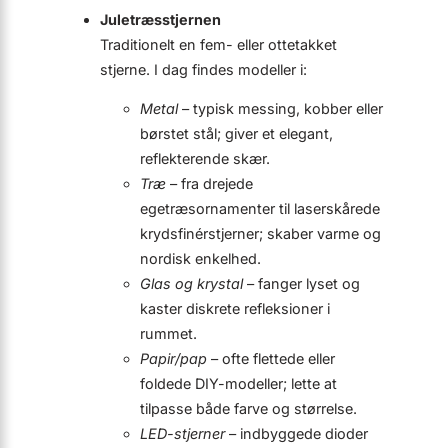
Juletræsstjernen
Traditionelt en fem- eller otte­takket
stjerne. I dag findes modeller i:
Metal
– typisk messing, kobber eller
børstet stål; giver et elegant,
reflekterende skær.
Træ
– fra drejede
egetræsornamenter til laserskårede
krydsfinér­stjerner; skaber varme og
nordisk enkelhed.
Glas og krystal
– fanger lyset og
kaster diskrete refleksioner i
rummet.
Papir/pap
– ofte flettede eller
foldede DIY-modeller; lette at
tilpasse både farve og størrelse.
LED-stjerner
– indbyggede dioder