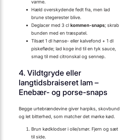
varme.
Hæld overskydende fedt fra, men lad
brune stegerester blive.
Deglacer med 3 cl
kommen-snaps
; skrab
bunden med en træspatel.
Tilsæt 1 dl hønse- eller kalvefond + 1 dl
piskefløde; lad koge ind til en tyk sauce,
smag til med citronskal og sennep.
4. Vildtgryde eller
langtidsbraiseret lam –
Enebær- og porse-snaps
Begge urtebrændevine giver harpiks, skovbund
og let bitterhed, som matcher det mørke kød.
Brun kødklodser i olie/smør. Fjern og sæt
til side.