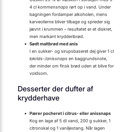
4 cl
kommen­snaps
rørt op i vand. Under
bagningen fordamper alkoholen, mens
karveolierne bliver tilbage og spreder sig
jævnt i krummen – resultatet er et diskret,
men markant krydderibrød.
Sødt maltbrød med anis
I en sukker- og sirupsbaseret dej giver 1 cl
lakrids-/anis­snaps
en baggrundsnote,
der minder om finsk brød uden at blive for
voldsom.
Desserter der dufter af
krydderhave
Pærer pocheret i citrus- eller anis­snaps
Kog en lage af 5 dl vand, 200 g sukker, 1
citronskal og 1 vaniljestang. Når lagen