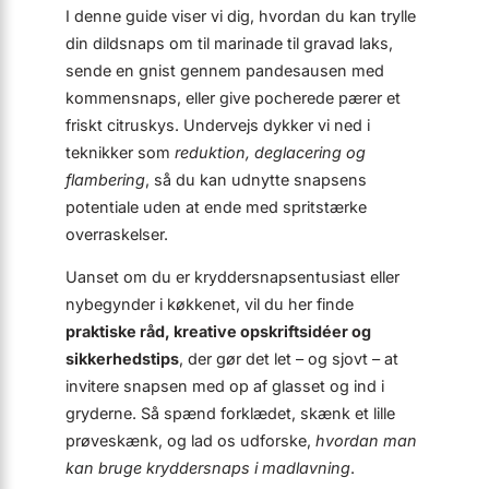
I denne guide viser vi dig, hvordan du kan trylle
din dildsnaps om til marinade til gravad laks,
sende en gnist gennem pande­sausen med
kommen­snaps, eller give pocherede pærer et
friskt citrus­kys. Undervejs dykker vi ned i
teknikker som
reduktion, deglacering og
flambering
, så du kan udnytte snapsens
potentiale uden at ende med spritstærke
overraskelser.
Uanset om du er krydder­snaps­entusiast eller
nybegynder i køkkenet, vil du her finde
praktiske råd, kreative opskriftsidéer og
sikkerheds­tips
, der gør det let – og sjovt – at
invitere snapsen med op af glasset og ind i
gryderne. Så spænd forklædet, skænk et lille
prøveskænk, og lad os udforske,
hvordan man
kan bruge kryddersnaps i madlavning
.