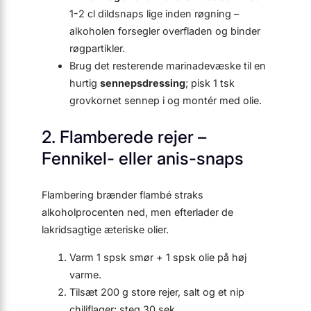
1-2 cl dildsnaps lige inden røgning –
alkoholen forsegler overfladen og binder
røgpartikler.
Brug det resterende marinadevæske til en
hurtig
sennepsdressing
; pisk 1 tsk
grovkornet sennep i og montér med olie.
2. Flamberede rejer –
Fennikel- eller anis-snaps
Flambering brænder flambé straks
alkoholprocenten ned, men efterlader de
lakridsagtige æteriske olier.
Varm 1 spsk smør + 1 spsk olie på høj
varme.
Tilsæt 200 g store rejer, salt og et nip
chiliflager; steg 30 sek.