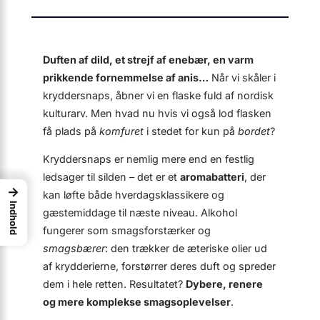
Duften af dild, et strejf af enebær, en varm
prikkende fornemmelse af anis…
Når vi skåler i
kryddersnaps, åbner vi en flaske fuld af nordisk
kulturarv. Men hvad nu hvis vi også lod flasken
få plads på
komfuret
i stedet for kun på
bordet
?
Kryddersnaps er nemlig mere end en festlig
ledsager til silden – det er et
aromabatteri
, der
→
kan løfte både hverdagsklassikere og
Indhold
gæstemiddage til næste niveau. Alkohol
fungerer som smags­forstærker og
smagsbærer
: den trækker de æteriske olier ud
af krydderierne, forstørrer deres duft og spreder
dem i hele retten. Resultatet?
Dybere, renere
og mere komplekse smags­oplevelser
.