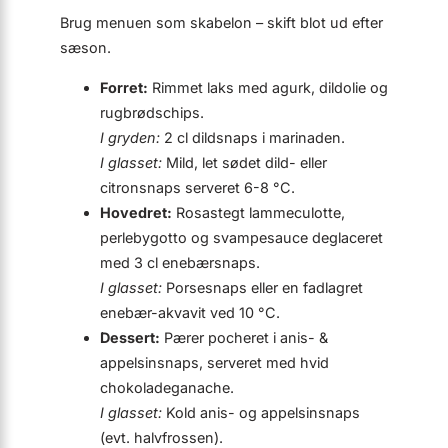
Brug menuen som skabelon – skift blot ud efter
sæson.
Forret:
Rimmet laks med agurk, dildolie og
rugbrødschips.
I gryden:
2 cl dildsnaps i marinaden.
I glasset:
Mild, let sødet dild- eller
citronsnaps serveret 6-8 °C.
Hovedret:
Rosastegt lammeculotte,
perlebygotto og svampesauce deglaceret
med 3 cl enebærsnaps.
I glasset:
Porsesnaps eller en fadlagret
enebær-akvavit ved 10 °C.
Dessert:
Pærer pocheret i anis- &
appelsinsnaps, serveret med hvid
chokoladeganache.
I glasset:
Kold anis- og appelsinsnaps
(evt. halvfrossen).