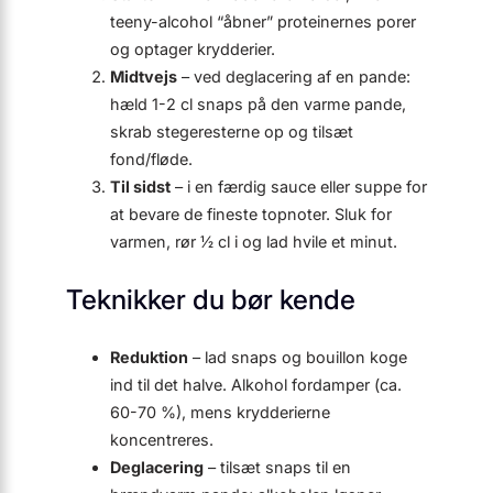
teeny-alcohol “åbner” proteinernes porer
og optager krydderier.
Midtvejs
– ved deglacering af en pande:
hæld 1-2 cl snaps på den varme pande,
skrab stegeresterne op og tilsæt
fond/fløde.
Til sidst
– i en færdig sauce eller suppe for
at bevare de fineste topnoter. Sluk for
varmen, rør ½ cl i og lad hvile et minut.
Teknikker du bør kende
Reduktion
– lad snaps og bouillon koge
ind til det halve. Alkohol fordamper (ca.
60-70 %), mens krydderierne
koncentreres.
Deglacering
– tilsæt snaps til en