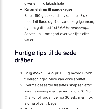
giver en mild lakridshale.
Karamelsirup til pandekager
Smelt 150 g sukker til ravkaramel. Sluk
med 1 dl fløde og ½ dl vand, kog igennem,
og smag til med 1 cl
lakrids-/anis­snaps
.
Server lun – især god over vaniljeis eller
vafler.
Hurtige tips til de søde
dråber
Brug
maks. 2-4 cl
pr. 500 g råvare i kolde
tilberedninger. Mere kan virke sprittet.
I varme desserter tilsættes snapsen
efter
karamelisering men
før
reduktion: 10-20
% alkohol fordamper på 30 sek, men nok
aroma bliver tilbage.