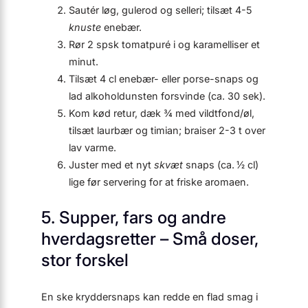
Sautér løg, gulerod og selleri; tilsæt 4-5
knuste
enebær.
Rør 2 spsk tomatpuré i og karamelliser et
minut.
Tilsæt 4 cl enebær- eller porse-snaps og
lad alkoholdunsten forsvinde (ca. 30 sek).
Kom kød retur, dæk ¾ med vildtfond/øl,
tilsæt laurbær og timian; braiser 2-3 t over
lav varme.
Juster med et nyt
skvæt
snaps (
ca. ½ cl
)
lige før servering for at friske aromaen.
5. Supper, fars og andre
hverdagsretter – Små doser,
stor forskel
En ske kryddersnaps kan redde en flad smag i