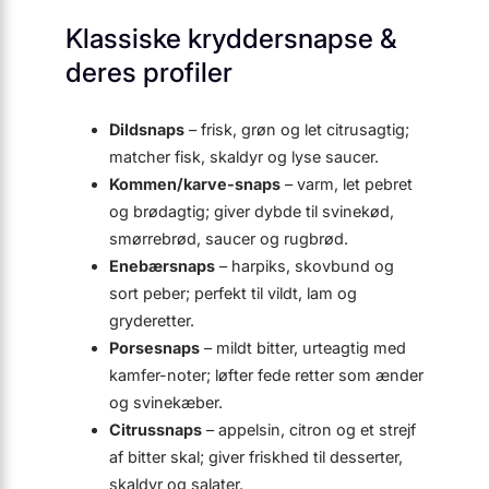
Klassiske kryddersnapse &
deres profiler
Dildsnaps
– frisk, grøn og let citrusagtig;
matcher fisk, skaldyr og lyse saucer.
Kommen/karve-snaps
– varm, let pebret
og brødagtig; giver dybde til svinekød,
smørrebrød, saucer og rugbrød.
Enebærsnaps
– harpiks, skovbund og
sort peber; perfekt til vildt, lam og
gryderetter.
Porsesnaps
– mildt bitter, urteagtig med
kamfer-noter; løfter fede retter som ænder
og svinekæber.
Citrussnaps
– appelsin, citron og et strejf
af bitter skal; giver friskhed til desserter,
skaldyr og salater.