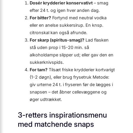
Dosér krydderier konservativt
– smag
efter 24 t. og igen hver anden dag.
For bitter?
Fortynd med neutral vodka
eller en anelse sukkersirup. En knsp.
citronskal kan også afrunde.
For skarp (spiritus-smag)?
Lad flasken
stå uden prop i 15-20 min. så
alkoholdampe slipper ud; eller gav den en
sukkerknivspids.
For tam?
Tilsæt friske krydderier kortvarigt
(1-2 døgn), eller brug frysetruk Metode:
giv urterne 24 t. i fryseren før de lægges i
snapsen – det åbner cellevæggene og
øger udtrækket.
3-retters inspirationsmenu
med matchende snaps