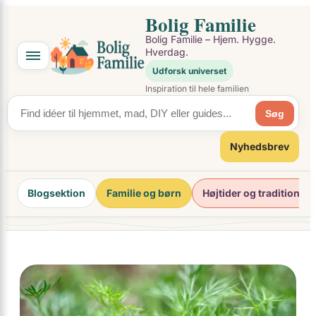
×
Spring
Bolig Familie
til
Bolig Familie – Hjem. Hygge.
indhold
Hverdag.
Udforsk universet
Inspiration til hele familien
Søg
Nyhedsbrev
Blogsektion
Familie og børn
Højtider og traditioner