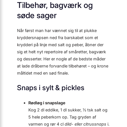
Tilbehør, bagværk og
søde sager
Når først man har vænnet sig til at plukke
kryddersnapsen ned fra barskabet som et
krydderi på linje med salt og peber, åbner der
sig et helt nyt repertoire af småretter, bagværk
og desserter. Her er nogle af de bedste måder
at lade dråberne forvandle tilbehøret – og krone
måltidet med en sød finale.
Snaps i sylt & pickles
Rødløg i snapslage
Kog 2 dl eddike, 1 dl sukker, ½ tsk salt og
5 hele peberkorn op. Tag gryden af
varmen og rør 4 cl
dild- eller citrus­snaps
i.