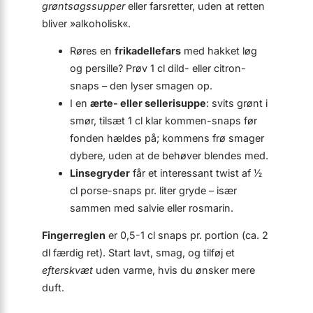
grøntsagssupper
eller farsretter, uden at retten
bliver »alkoholisk«.
Røres en
frikadellefars
med hakket løg
og persille? Prøv 1 cl dild- eller citron-
snaps – den lyser smagen op.
I en
ærte- eller sellerisuppe
: svits grønt i
smør, tilsæt 1 cl klar kommen-snaps før
fonden hældes på; kommens frø smager
dybere, uden at de behøver blendes med.
Linsegryder
får et interessant twist af ½
cl porse-snaps pr. liter gryde – især
sammen med salvie eller rosmarin.
Fingerreglen
er 0,5-1 cl snaps pr. portion (ca. 2
dl færdig ret). Start lavt, smag, og tilføj et
efterskvæt
uden varme, hvis du ønsker mere
duft.