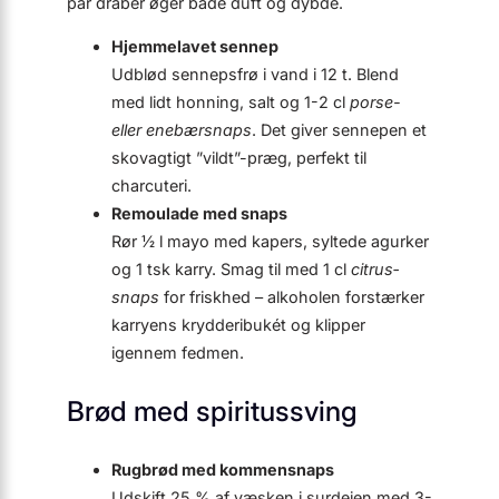
par dråber øger både duft og dybde.
Hjemmelavet sennep
Udblød sennepsfrø i vand i 12 t. Blend
med lidt honning, salt og 1-2 cl
porse-
eller enebær­snaps
. Det giver sennepen et
skovagtigt ”vildt”-præg, perfekt til
charcuteri.
Remoulade med snaps
Rør ½ l mayo med kapers, syltede agurker
og 1 tsk karry. Smag til med 1 cl
citrus­
snaps
for friskhed – alkoholen forstærker
karryens krydderibukét og klipper
igennem fedmen.
Brød med spiritussving
Rugbrød med kommen­snaps
Udskift 25 % af væsken i surdejen med 3-