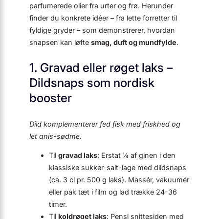
parfumerede olier fra urter og frø. Herunder
finder du konkrete idéer – fra lette forretter til
fyldige gryder – som demonstrerer, hvordan
snapsen kan løfte
smag, duft og mundfylde
.
1. Gravad eller røget laks –
Dildsnaps som nordisk
booster
Dild komplementerer fed fisk med friskhed og
let anis-sødme.
Til
gravad laks
: Erstat ¼ af ginen i den
klassiske sukker-salt-lage med dildsnaps
(ca. 3 cl pr. 500 g laks). Massér, vakuumér
eller pak tæt i film og lad trække 24-36
timer.
Til
koldrøget laks
: Pensl snittesiden med