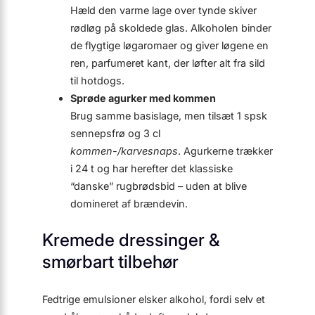
Hæld den varme lage over tynde skiver
rødløg på skoldede glas. Alkoholen binder
de flygtige løgaromaer og giver løgene en
ren, parfumeret kant, der løfter alt fra sild
til hotdogs.
Sprøde agurker med kommen
Brug samme basislage, men tilsæt 1 spsk
sennepsfrø og 3 cl
kommen-/karvesnaps
. Agurkerne trækker
i 24 t og har herefter det klassiske
“danske” rugbrødsbid – uden at blive
domineret af brændevin.
Kremede dressinger &
smørbart tilbehør
Fedtrige emulsioner elsker alkohol, fordi selv et