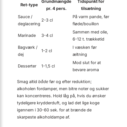
Grundmængde
Tidspunkt for
Ret-type
pr. 4 pers.
tilsætning
Sauce /
På varm pande, før
2-3 cl
deglacering
fløde/bouillon
Sammen med olie,
Marinade
3-4 cl
6-12 t. trækketid
Bagværk /
I væsken før
1-2 cl
dej
æltning
Mod slut for at
Desserter
1-1,5 cl
bevare aroma
Smag altid
både
før og efter reduktion;
alkoholen fordamper, men bitre noter og sukker
kan koncentreres. Hold låg på, hvis du ønsker
tydeligere krydderduft, og lad det lige koge
igennem i 30-60 sek. for at brænde de
skarpeste alkoholdampe af.