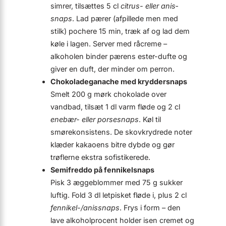
simrer, tilsættes 5 cl
citrus- eller anis­
snaps
. Lad pærer (afpillede men med
stilk) pochere 15 min, træk af og lad dem
køle i lagen. Server med råcreme –
alkoholen binder pærens ester-dufte og
giver en duft, der minder om perron.
Chokoladeganache med krydder­snaps
Smelt 200 g mørk chokolade over
vandbad, tilsæt 1 dl varm fløde og 2 cl
enebær- eller porse­snaps
. Køl til
smørekonsistens. De skovkrydrede noter
klæder kakaoens bitre dybde og gør
trøflerne ekstra sofistikerede.
Semifreddo på fennikel­snaps
Pisk 3 æggeblommer med 75 g sukker
luftig. Fold 3 dl letpisket fløde i, plus 2 cl
fennikel-/anis­snaps
. Frys i form – den
lave alkoholprocent holder isen cremet og