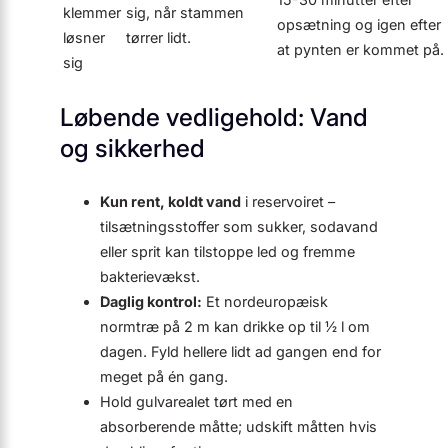
klemmer
sig, når stammen
opsætning og igen efter
løsner
tørrer lidt.
at pynten er kommet på.
sig
Løbende vedligehold: Vand
og sikkerhed
Kun rent, koldt vand
i reservoiret –
tilsætningsstoffer som sukker, sodavand
eller sprit kan tilstoppe led og fremme
bakterievækst.
Daglig kontrol:
Et nordeuropæisk
normtræ på 2 m kan drikke op til ½ l om
dagen. Fyld hellere lidt ad gangen end for
meget på én gang.
Hold gulvarealet tørt med en
absorberende måtte; udskift måtten hvis