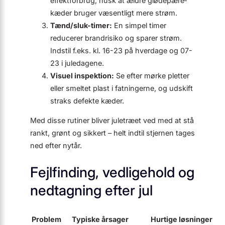
effekt­forbrug; husk at ældre glødepære­
kæder bruger væsentligt mere strøm.
Tænd/sluk-timer:
En simpel timer
reducerer brandrisiko og sparer strøm.
Indstil f.eks. kl. 16-23 på hverdage og 07-
23 i jule­dagene.
Visuel inspektion:
Se efter mørke pletter
eller smeltet plast i fatningerne, og udskift
straks defekte kæder.
Med disse rutiner bliver juletræet ved med at stå
rankt, grønt og sikkert – helt indtil stjernen tages
ned efter nytår.
Fejlfinding, vedligehold og
nedtagning efter jul
Problem
Typiske årsager
Hurtige løsninger