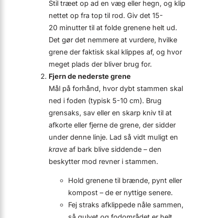
Stil træet op ad en væg eller hegn, og klip
nettet op fra top til rod. Giv det 15-
20 minutter til at folde grenene helt ud.
Det gør det nemmere at vurdere, hvilke
grene der faktisk skal klippes af, og hvor
meget plads der bliver brug for.
Fjern de nederste grene
Mål på forhånd, hvor dybt stammen skal
ned i foden (typisk 5-10 cm). Brug
grensaks, sav eller en skarp kniv til at
afkorte eller fjerne de grene, der sidder
under denne linje. Lad så vidt muligt en
krave
af bark blive siddende – den
beskytter mod revner i stammen.
Hold grenene til brænde, pynt eller
kompost – de er nyttige senere.
Fej straks afklippede nåle sammen,
så gulvet og fodområdet er helt