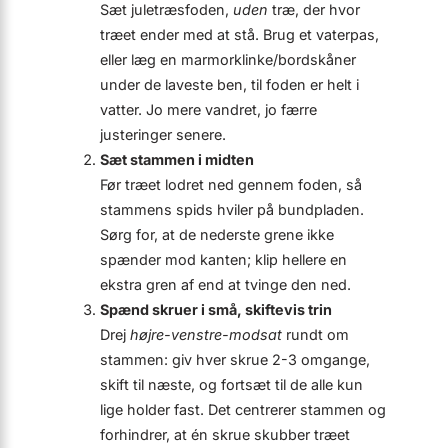
Sæt juletræsfoden,
uden
træ, der hvor
træet ender med at stå. Brug et vaterpas,
eller læg en marmorklinke/bordskåner
under de laveste ben, til foden er helt i
vatter. Jo mere vandret, jo færre
justeringer senere.
Sæt stammen i midten
Før træet lodret ned gennem foden, så
stammens spids hviler på bundpladen.
Sørg for, at de nederste grene ikke
spænder mod kanten; klip hellere en
ekstra gren af end at tvinge den ned.
Spænd skruer i små, skiftevis trin
Drej
højre-venstre-modsat
rundt om
stammen: giv hver skrue 2-3 omgange,
skift til næste, og fortsæt til de alle kun
lige holder fast. Det centrerer stammen og
forhindrer, at én skrue skubber træet