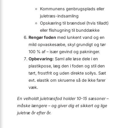
Kommunens genbrugsplads eller
juletræs-indsamling
Opskæring til brændsel (hvis tilladt)
eller flishugning til bunddække
Rengør foden
med lunkent vand og en
mild opvaskesæbe, skyl grundigt og tør
100 % af – især gevind og pakninger.
Opbevaring:
Saml alle løse dele i en
plastikpose, læg den i foden og stil den
tørt, frostfrit og uden direkte sollys. Sæt
evt. elastik om skruerne så de ikke farer
væk.
En velholdt juletræsfod holder 10-15 sæsoner –
måske længere – og giver dig et sikkert og lige
juletræ år efter år.