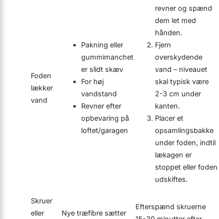
revner og spænd
dem let med
hånden.
Pakning eller
Fjern
gummimanchet
overskydende
er slidt skæv
vand – niveauet
Foden
For høj
skal typisk være
lækker
vandstand
2-3 cm under
vand
Revner efter
kanten.
opbevaring på
Placer et
loftet/garagen
opsamlingsbakke
under foden, indtil
lækagen er
stoppet eller foden
udskiftes.
Skruer
Efterspænd skruerne
eller
Nye træfibre sætter
15-30 minutter efter