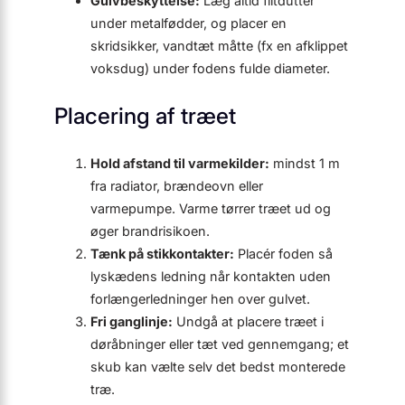
Gulvbeskyttelse:
Læg altid filtdutter
under metalfødder, og placer en
skridsikker, vandtæt måtte (fx en afklippet
voksdug) under fodens fulde diameter.
Placering af træet
Hold afstand til varme­kilder:
mindst 1 m
fra radiator, brændeovn eller
varmepumpe. Varme tørrer træet ud og
øger brandrisikoen.
Tænk på stikkontakter:
Placér foden så
lyskædens ledning når kontakten uden
forlængerledninger hen over gulvet.
Fri ganglinje:
Undgå at placere træet i
døråbninger eller tæt ved gennemgang; et
skub kan vælte selv det bedst monterede
træ.