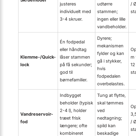
justeres
udtørre
/ 
individuelt med
stammen;
st
3-4 skruer.
ingen eller lille
vandbeholder.
Dyrere;
Én fodpedal
mekanismen
eller håndtag
Op 
fylder og kan
Klemme-/Quick-
låser stammen
m 
gå i stykker,
lock
på få sekunder;
12
hvis
god til
st
fodpedalen
børnefamilier.
overbelastes.
Indbygget
Tung at flytte,
beholder (typisk
skal tømmes
Op 
2-4 l), holder
ved
Vandreservoir-
3,
træet frisk
nedtagning;
fod
/ 
længere; ofte
spild kan
st
kombineret
beskadige