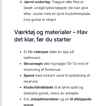
Jævnt underlag:
Trægulv eller flise er
ideelt; undgå tykke tæpper, der kan give
efter. Juster med en tynd krydsfinerplade,
hvis gulvet er skævt.
Værktøj og materialer – Hav
det klar, før du starter
Et lille
vaterpas
(eller en app på
telefonen).
Skruenøgle
eller topnøgle (10-13 mm) til
stramning af fodskruer.
Spand
med lunkent vand til opfyldning af
reservoir.
Klude/håndklæde
til at tørre spild og
beskytte gulvet, mens du arbejder.
Evt.
arbejdshandsker
og en
til afklippede
grene.