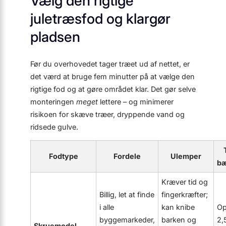
Vælg den rigtige
juletræsfod og klargør
pladsen
Før du overhovedet tager træet ud af nettet, er
det værd at bruge fem minutter på at vælge den
rigtige fod og at gøre området klar. Det gør selve
monteringen
meget
lettere – og minimerer
risikoen for skæve træer, dryppende vand og
ridsede gulve.
Fodtype
Fordele
Ulemper
b
Kræver tid og
Billig, let at finde
fingerkræfter;
i alle
kan knibe
Op 
byggemarkeder,
barken og
2,
Skruemodel