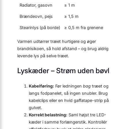
Radiator, gasovn
≥ 1 m
Brændeovn, pejs
≥ 1,5 m
Stearinlys (på borde)
≥ 0,5 m fra grenene
Varmen udtørrer træet hurtigere og øger
brandrisikoen, så hold afstand – og brug aldrig
levende lys på selve træet.
Lyskæder – Strøm uden bøvl
Kabelføring:
Før ledningen
bag
træet og
langs fodpanelet, så ingen snubler. Brug
kabelclips eller en hvid gaffatape-strip på
gulvet.
Korrekt belastning:
Saml højst tre LED-
kæder i samme forlænger­stik. Kontrollér