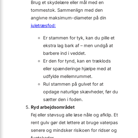
Brug et skydelære eller mål med en
tommestok. Sammenlign med den
angivne maksimum-diameter på din
juletræsfod:
Er stammen for tyk, kan du pille et
ekstra lag bark af – men undgå at
barbere ind i veddet.
Er den for tynd, kan en træklods
eller spænde­ringe hjælpe med at
udfylde mellemrummet.
Rul stammen på gulvet for at
opdage naturlige skævheder, før du
sætter den i foden.
Ryd arbejd­sområdet
Fej eller støvsug alle løse nåle og afklip. Et
rent gulv gør det lettere at bruge vaterpas
senere og mindsker risikoen for ridser og
fugtskader.