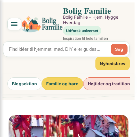
×
Spring
Bolig Familie
til
Bolig Familie – Hjem. Hygge.
indhold
Hverdag.
Udforsk universet
Inspiration til hele familien
Søg
Nyhedsbrev
Blogsektion
Familie og børn
Højtider og traditioner