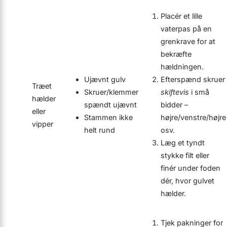
Placér et lille
vaterpas på en
grenkrave for at
bekræfte
hældningen.
Ujævnt gulv
Efterspænd skruer
Træet
Skruer/klemmer
skiftevis
i små
hælder
spændt ujævnt
bidder –
eller
Stammen ikke
højre/venstre/højre
vipper
helt rund
osv.
Læg et tyndt
stykke filt eller
finér under foden
dér, hvor gulvet
hælder.
Tjek pakninger for